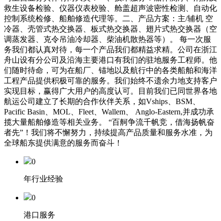
救生设备检验、仪器仪表校验、舱盖超声波密性检测、自动化
控制系统检修、船舶修造代理等。二、产品方案：主/辅机 空
冷器、壳管式热交换器、板式热交换器、翅片式热交换器（空
调蒸发器、克令吊油冷却器、柴油机散热器等）。 每一次服
务我们都认真对待，每一个产品我们都精益求精。公司在浙江
舟山设有分公司及沿海主要港口有我们的驻地服务工程师。他
们随时待命，可为在船厂、锚地以及航行中的各类船舶和海洋
工程产品提供积极可靠的服务。我们始终不遗余力地支持客户
实现目标，赢得广大用户的高度认可。目前我们已同世界各地
航运公司建立了长期的合作伙伴关系，如Vships、BSM、
Pacific Basin、MOL、Fleet、Wallem、 Anglo-Eastern,并成功承
揽大量船舶修造等相关业务。 “百舸争流千帆竞，借海扬帆奋
者先”！我们将不懈努力，持续提高产品质量和服务水准，为
全球船东提供满意的服务而奋斗！
0
年行业经验
0
港口服务