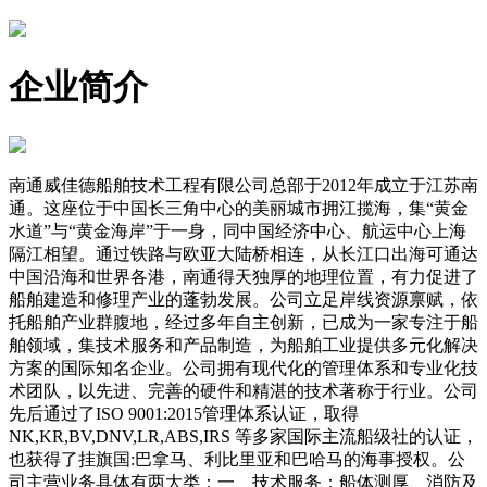
企业简介
南通威佳德船舶技术工程有限公司总部于2012年成立于江苏南
通。这座位于中国长三角中心的美丽城市拥江揽海，集“黄金
水道”与“黄金海岸”于一身，同中国经济中心、航运中心上海
隔江相望。通过铁路与欧亚大陆桥相连，从长江口出海可通达
中国沿海和世界各港，南通得天独厚的地理位置，有力促进了
船舶建造和修理产业的蓬勃发展。公司立足岸线资源禀赋，依
托船舶产业群腹地，经过多年自主创新，已成为一家专注于船
舶领域，集技术服务和产品制造，为船舶工业提供多元化解决
方案的国际知名企业。公司拥有现代化的管理体系和专业化技
术团队，以先进、完善的硬件和精湛的技术著称于行业。公司
先后通过了ISO 9001:2015管理体系认证，取得
NK,KR,BV,DNV,LR,ABS,IRS 等多家国际主流船级社的认证，
也获得了挂旗国:巴拿马、利比里亚和巴哈马的海事授权。公
司主营业务具体有两大类：一、技术服务：船体测厚、消防及